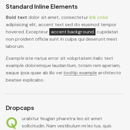
Standard Inline Elements
Bold text
dolor sit amet, consectetur
link color
adipisicing elit, accent text sed do eiusmod tempor
hovered. Excepteur
accent background
cupidatat
non proident officia sunt in culpa qui deserunt mest
laborum.
Example
iste natus error sit voluptatem italic text
example doloremque laudantium, totam rem aperiam,
eaque ipsa quae ab illo vei
tooltip example
architecto
beatae explicabo.
Dropcaps
Q
urabitur feugiat pharetra leo sit amet
sollicitudin. Nam vestibulum mi lectus, quis