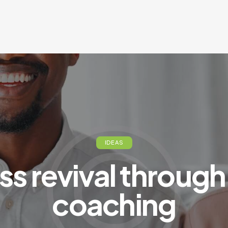
IDEAS
ss revival through
coaching